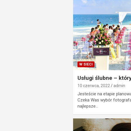
W SIECI
Usługi ślubne – któr
10 czerwca, 2022
admin
Jesteście na etapie planow
Czeka Was wybór fotografa?
najlepsze…