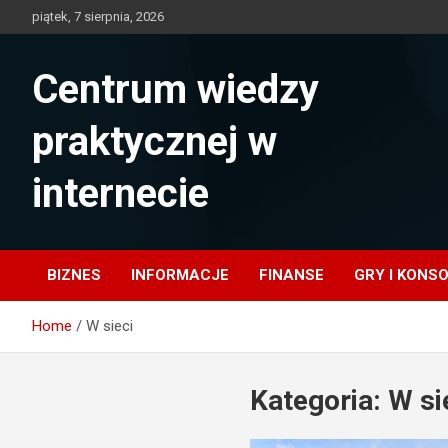
Skip
piątek, 7 sierpnia, 2026
to
content
Centrum wiedzy
praktycznej w
internecie
BIZNES
INFORMACJE
FINANSE
GRY I KONS
Home
W sieci
Kategoria:
W si