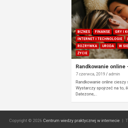
BIZNES
FINANSE
GRY I 
INTERNET I TECHNOLOGIE
ROZRYWKA
URODA
W SI
ŻYCIE
Randkowanie online 
7 czerwca, 2019
admin
Randkowanie online cieszy 
Wystarczy spojrzeć na to, 
Datezone,…
Copyright © 2026
Centrum wiedzy praktycznej w internecie
T