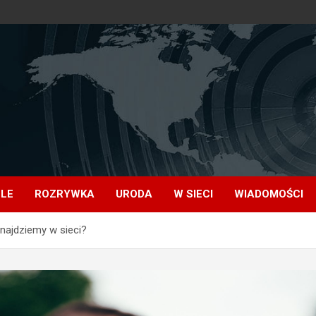
OLE
ROZRYWKA
URODA
W SIECI
WIADOMOŚCI
znajdziemy w sieci?