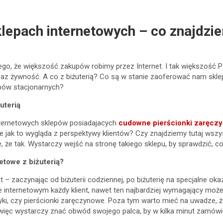
klepach internetowych – co znajdzi
ego, że większość zakupów robimy przez Internet. I tak większość P
oraz żywność. A co z biżuterią? Co są w stanie zaoferować nam skle
lepów stacjonarnych?
uterią
nternetowych sklepów posiadajacych
cudowne pierścionki zaręcz
e jak to wygląda z perspektywy klientów? Czy znajdziemy tutaj wsz
 że tak. Wystarczy wejść na stronę takiego sklepu, by sprawdzić, co
etowe z biżuterią?
– zaczynając od biżuterii codziennej, po biżuterię na specjalne okazje
e internetowym każdy klient, nawet ten najbardziej wymagający moż
lczyki, czy pierścionki zaręczynowe. Poza tym warto mieć na uwadze
 więc wystarczy znać obwód swojego palca, by w kilka minut zamówić