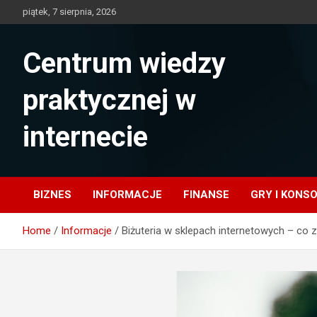
Skip
piątek, 7 sierpnia, 2026
to
content
Centrum wiedzy
praktycznej w
internecie
BIZNES
INFORMACJE
FINANSE
GRY I KONS
Home
Informacje
Biżuteria w sklepach internetowych – co 