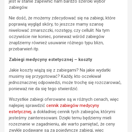
jest w stanie zapewnić nam bardzo szeroki wybór
zabiegów.
Nie dość, że możemy zdecydować się na zabiegi, które
poprawią wygląd skóry, to jeszcze mamy szansę
niwelować zmarszczki, rozstępy, czy cellulit. Na tym
oczywiście nie koniec, ponieważ wśród zabiegów
znajdziemy również usuwanie różnego typu blizn,
przebarwień itp.
Zabiegi medycyny estetycznej – koszty
Jakie koszty wiążą się z zabiegami? Na jakie wydatki
musimy się przygotować? Każdy, kto oczekiwał
jednoznacznej odpowiedzi, może trochę się rozczarować,
ponieważ nie da się tego stwierdzić.
Wszystkie zabiegi oferowane są w różnych cenach, więc
najlepiej sprawdzić
cennik zabiegów medycyny
estetycznej
, a dokładniej cennik tych zabiegów, którymi
jesteśmy zainteresowani. Dzięki temu będziemy mieli
rozeznanie w zagadnieniu, ale warto pamiętać, że ceny
zwykle podawane są za pojedyncze zabiegi, więc