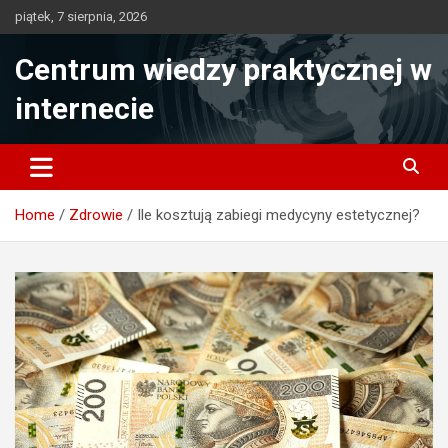
Skip
piątek, 7 sierpnia, 2026
to
content
Centrum wiedzy praktycznej w
internecie
Home
Zdrowie
Ile kosztują zabiegi medycyny estetycznej?