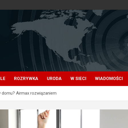
OLE
ROZRYWKA
URODA
W SIECI
WIADOMOŚCI
 w domu? Airmax rozwiązaniem