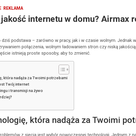
E
REKLAMA
 jakość internetu w domu? Airmax 
t to dziś podstawa – zarówno w pracy, jak i w czasie wolnym. Jednak
zrywaniem połączenia, wolnym ładowaniem stron czy niską jakości
ście istnieją proste sposoby, aby to zmienić.
ę, która nadąża za Twoimi potrzebami
est Twój internet
ingu i transmisji na żywo
rdziej?
nologię, która nadąża za Twoimi po
roblemów z siecią jest wybór nowoczesnej technologii. Jednym z n