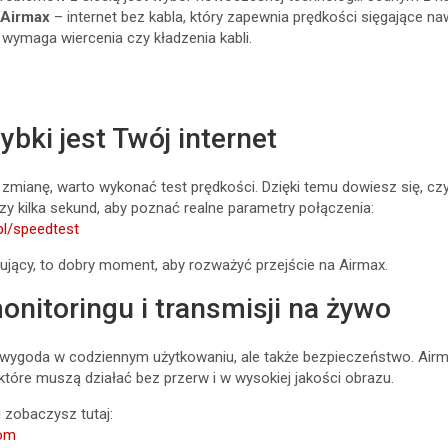
t
Airmax
– internet bez kabla, który zapewnia prędkości sięgające naw
ie wymaga wiercenia czy kładzenia kabli.
ybki jest Twój internet
 zmianę, warto wykonać test prędkości. Dzięki temu dowiesz się, c
czy kilka sekund, aby poznać realne parametry połączenia:
.pl/speedtest
wujący, to dobry moment, aby rozważyć przejście na Airmax.
monitoringu i transmisji na żywo
ko wygoda w codziennym użytkowaniu, ale także bezpieczeństwo. Air
które muszą działać bez przerw i w wysokiej jakości obrazu.
i zobaczysz tutaj:
com