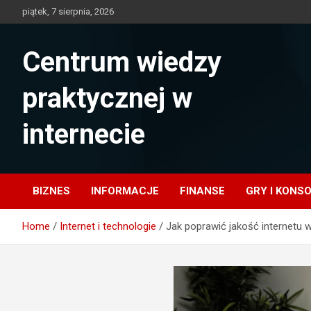
Skip
piątek, 7 sierpnia, 2026
to
content
Centrum wiedzy
praktycznej w
internecie
BIZNES
INFORMACJE
FINANSE
GRY I KONS
Home
Internet i technologie
Jak poprawić jakość internetu