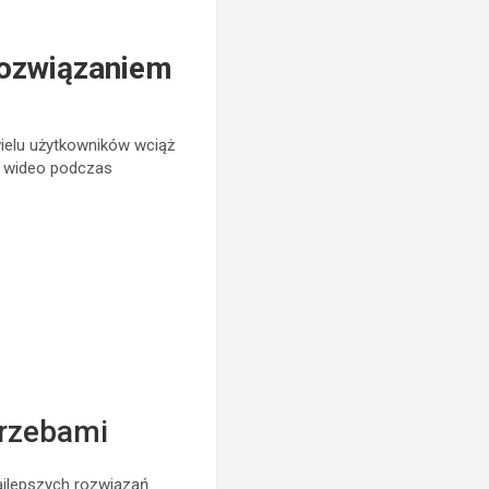
rozwiązaniem
 wielu użytkowników wciąż
ą wideo podczas
trzebami
ajlepszych rozwiązań