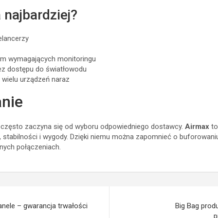
 najbardziej?
elancerzy
irm wymagających monitoringu
ez dostępu do światłowodu
 wielu urządzeń naraz
nie
u często zaczyna się od wyboru odpowiedniego dostawcy.
Airmax
to
, stabilności i wygody. Dzięki niemu można zapomnieć o buforowani
nych połączeniach.
nele – gwarancja trwałości
Big Bag prod
p