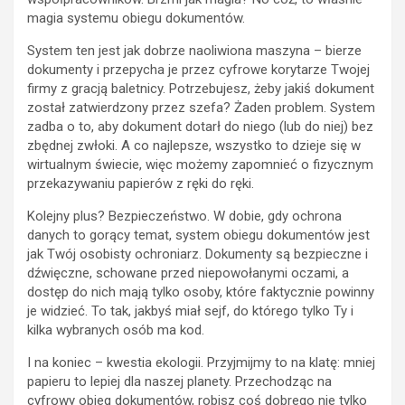
magia systemu obiegu dokumentów.
System ten jest jak dobrze naoliwiona maszyna – bierze
dokumenty i przepycha je przez cyfrowe korytarze Twojej
firmy z gracją baletnicy. Potrzebujesz, żeby jakiś dokument
został zatwierdzony przez szefa? Żaden problem. System
zadba o to, aby dokument dotarł do niego (lub do niej) bez
zbędnej zwłoki. A co najlepsze, wszystko to dzieje się w
wirtualnym świecie, więc możemy zapomnieć o fizycznym
przekazywaniu papierów z ręki do ręki.
Kolejny plus? Bezpieczeństwo. W dobie, gdy ochrona
danych to gorący temat, system obiegu dokumentów jest
jak Twój osobisty ochroniarz. Dokumenty są bezpieczne i
dźwięczne, schowane przed niepowołanymi oczami, a
dostęp do nich mają tylko osoby, które faktycznie powinny
je widzieć. To tak, jakbyś miał sejf, do którego tylko Ty i
kilka wybranych osób ma kod.
I na koniec – kwestia ekologii. Przyjmijmy to na klatę: mniej
papieru to lepiej dla naszej planety. Przechodząc na
cyfrowy obieg dokumentów, robisz coś dobrego nie tylko