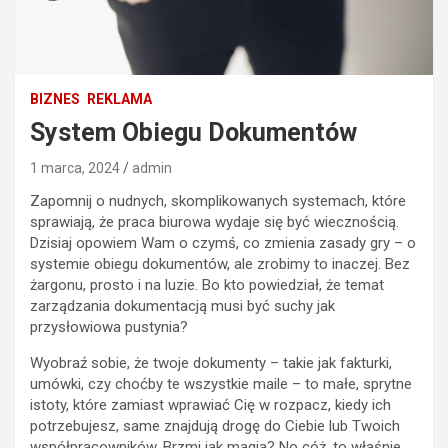
BIZNES
REKLAMA
System Obiegu Dokumentów
1 marca, 2024
admin
Zapomnij o nudnych, skomplikowanych systemach, które
sprawiają, że praca biurowa wydaje się być wiecznością.
Dzisiaj opowiem Wam o czymś, co zmienia zasady gry – o
systemie obiegu dokumentów, ale zrobimy to inaczej. Bez
żargonu, prosto i na luzie. Bo kto powiedział, że temat
zarządzania dokumentacją musi być suchy jak
przysłowiowa pustynia?
Wyobraź sobie, że twoje dokumenty – takie jak fakturki,
umówki, czy choćby te wszystkie maile – to małe, sprytne
istoty, które zamiast wprawiać Cię w rozpacz, kiedy ich
potrzebujesz, same znajdują drogę do Ciebie lub Twoich
współpracowników. Brzmi jak magia? No cóż, to właśnie